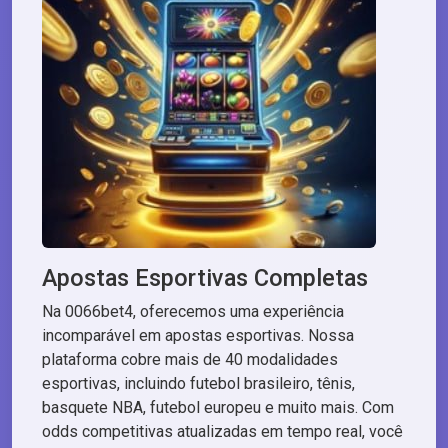
Apostas Esportivas Completas
Na 0066bet4, oferecemos uma experiência
incomparável em apostas esportivas. Nossa
plataforma cobre mais de 40 modalidades
esportivas, incluindo futebol brasileiro, tênis,
basquete NBA, futebol europeu e muito mais. Com
odds competitivas atualizadas em tempo real, você