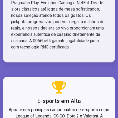
Pragmatic Play, Evolution Gaming e NetEnt. Desde
slots clássicos até jogos de mesa sofisticados,
nossa seleção atende todos os gostos. Os
jackpots progressivos podem chegar a milhões de
reais, e nossos dealers ao vivo proporcionam uma
experiência autêntica de cassino diretamente da
sua casa. A 0066bet4 garante jogabilidade justa
com tecnologia RNG certificada.
E-sports em Alta
Aposte nos principais campeonatos de e-sports como
League of Legends, CS:GO, Dota 2 e Valorant. A